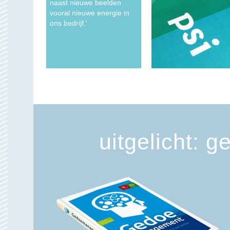
naast nieuwe beelden
vooral nieuwe energie in
ons bedrijf.'
My Message in Your Brain - congres over neuromarketing
Klap uit
uitgelicht: