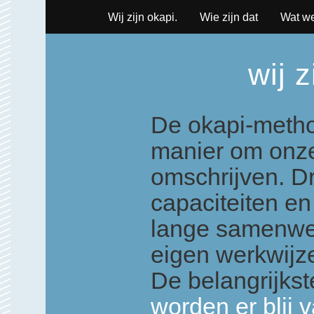
Wij zijn okapi.
Wie zijn dat
Wat w
sluiten
sluiten
wij z
De okapi-metho
manier om onze
omschrijven. D
capaciteiten en
lange samenwe
eigen werkwijz
De belangrijkst
worden er blij 