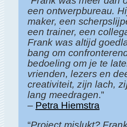
"
Frank was meer dan 
een ontwerpbureau. Hi
maker, een scherpslijper 
een trainer, een collega
Frank was altijd goedl
bang om confronterend
bedoeling om je te late
vrienden, lezers en de
creativiteit, zijn lach, 
lang meedragen
.”
–
Petra Hiemstra
“
Project mislukt? Fran