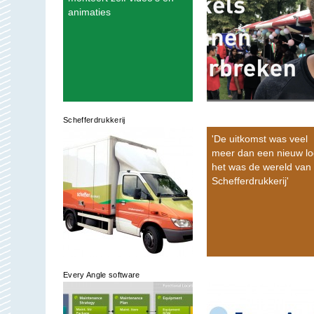
animaties
Schefferdrukkerij
'De uitkomst was veel
meer dan een nieuw lo
het was de wereld van
Schefferdrukkerij'
Every Angle software