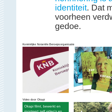
identiteit
. Dat m
voorheen verdw
gedoe.
Koninklijke Notariële Beroepsorganisatie
Video door Okapi
Okapi filmt, bewerkt en
monteert zelf video's en