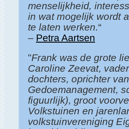
menselijkheid, interes
in wat mogelijk wordt 
te laten werken.
“
–
Petra Aartsen
"
Frank was de grote lie
Caroline Zeevat, vade
dochters, oprichter va
Gedoemanagement, scher
figuurlijk), groot voor
Volkstuinen en jarenla
volkstuinvereniging Eig